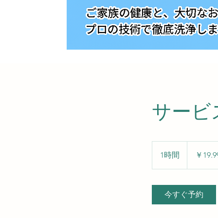
サービ
19.99
円
1時間
1
￥19.9
時
今すぐ予約