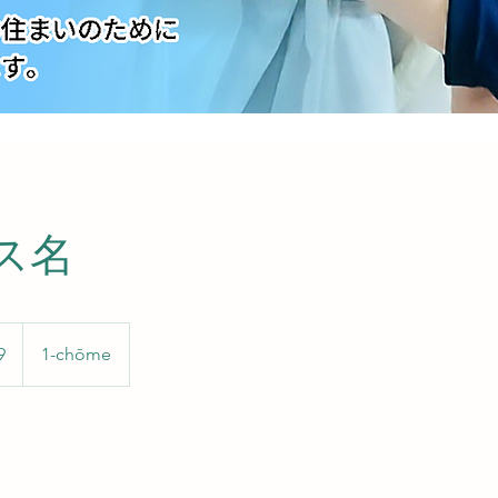
ス名
9
1-chōme